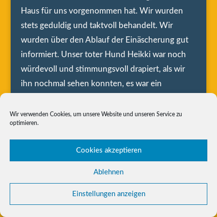
Haus für uns vorgenommen hat. Wir wurden
stets geduldig und taktvoll behandelt. Wir
wurden über den Ablauf der Einäscherung gut
informiert. Unser toter Hund Heikki war noch
würdevoll und stimmungsvoll drapiert, als wir
ihn nochmal sehen konnten, es war ein
ergreifender Moment.
Wir verwenden Cookies, um unsere Website und unseren Service zu
Vielen Dank für Ihre taktvolle Unterstützung bei
optimieren.
der Bewältigung des Ablebens unseres
geliebten Hundes!
Cookies akzeptieren
Ablehnen
Mit freundlichen Grüßen
Einstellungen anzeigen
Petra Seidel und Martin Thurau